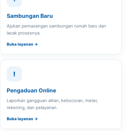
Sambungan Baru
Ajukan pemasangan sambungan rumah baru dan
lacak prosesnya.
Buka layanan →
!
Pengaduan Online
Laporkan gangguan aliran, kebocoran, meter,
rekening, dan pelayanan.
Buka layanan →