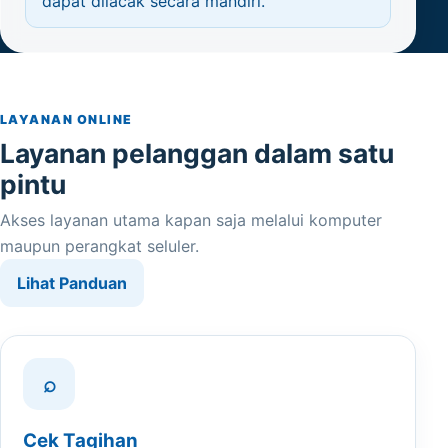
dapat dilacak secara mandiri.
LAYANAN ONLINE
Layanan pelanggan dalam satu
pintu
Akses layanan utama kapan saja melalui komputer
maupun perangkat seluler.
Lihat Panduan
⌕
Cek Tagihan