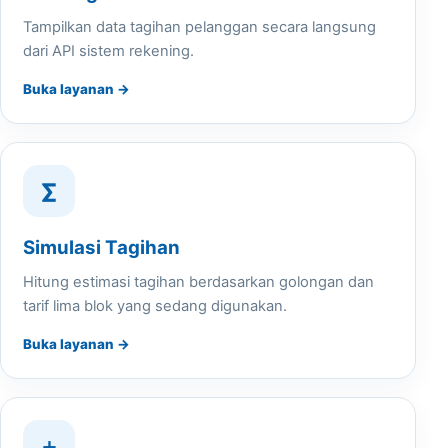
Tampilkan data tagihan pelanggan secara langsung
dari API sistem rekening.
Buka layanan →
∑
Simulasi Tagihan
Hitung estimasi tagihan berdasarkan golongan dan
tarif lima blok yang sedang digunakan.
Buka layanan →
＋