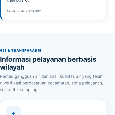
Mulai 17 Jul 2026 08:15
GIS & TRANSPARANSI
Informasi pelayanan berbasis
wilayah
Pantau gangguan air dan hasil kualitas air yang telah
diverifikasi berdasarkan kecamatan, zona pelayanan,
serta titik sampling.
⌖