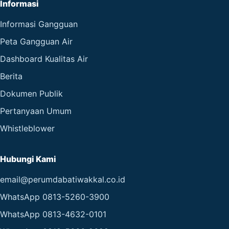
Informasi
Informasi Gangguan
Peta Gangguan Air
Dashboard Kualitas Air
Berita
Dokumen Publik
Pertanyaan Umum
Whistleblower
Hubungi Kami
email@perumdabatiwakkal.co.id
WhatsApp 0813-5260-3900
WhatsApp 0813-4632-0101